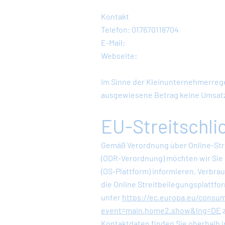
Kontakt
Telefon: 017670118704
E-Mail:
Webseite:
Im Sinne der Kleinunternehmerrege
ausgewiesene Betrag keine Umsatz
EU-Streitschli
Gemäß Verordnung über Online-Str
(ODR-Verordnung) möchten wir Sie 
(OS-Plattform) informieren. Verbr
die Online Streitbeilegungsplattf
unter
https://ec.europa.eu/consu
event=main.home2.show&lng=DE
z
Kontaktdaten finden Sie oberhalb