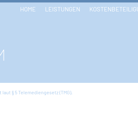
HOME
LEISTUNGEN
KOSTENBETEILIG
M
 laut § 5 Telemediengesetz (TMG).