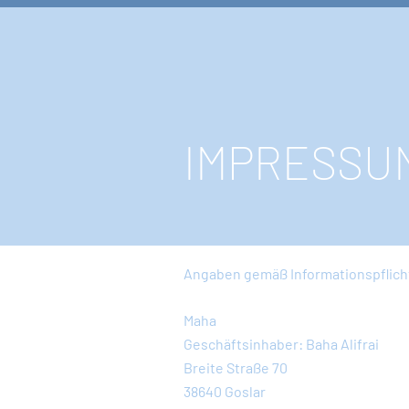
IMPRESSU
Angaben gemäß Informationspflicht
Maha
Geschäftsinhaber: Baha Alifrai
Breite Straße 70
38640 Goslar